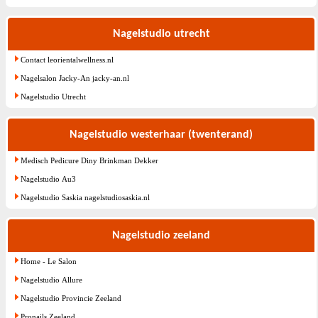
Nagelstudio utrecht
Contact leorientalwellness.nl
Nagelsalon Jacky-An jacky-an.nl
Nagelstudio Utrecht
Nagelstudio westerhaar (twenterand)
Medisch Pedicure Diny Brinkman Dekker
Nagelstudio Au3
Nagelstudio Saskia nagelstudiosaskia.nl
Nagelstudio zeeland
Home - Le Salon
Nagelstudio Allure
Nagelstudio Provincie Zeeland
Pronails Zeeland