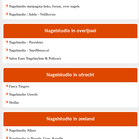
Nagelstudio startpagina links, forum, over nagels
Nagelstudio | Adele - Veldhoven
Nagelstudio in overijssel
Nagelstudio - Pureshine
Nagelstudio - StartMenus.nl
Salon Ester Nagelstyliste & Pedicure
Nagelstudio in utrecht
Fancy Fingers
Nagelstudio Utrecht
Shellac
Nagelstudio in zeeland
Nagelstudio Allure
Nagelstudio in Borsele, Goes, Kapelle